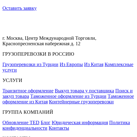
Оставить заявку
г. Москва, Центр Международной Торговли,
Краснопресненская набережная д. 12
ГРУЗОПЕРЕВОЗКИ В РОССИЮ
Грузоперевозки из Турции
Из Европы
Из Китая
Комплексные
услуги
УСЛУГИ
Транзитное оформление
Выкуп товара у поставщика
Поиск и
закуп товара
Таможенное оформление из Турции
Таможенное
оформление из Китая
Контейнерные грузоперевозки
ГРУППА КОМПАНИЙ
Обновление TED
Блог
Юридическая информация
Политика
конфиденциальности
Контакты