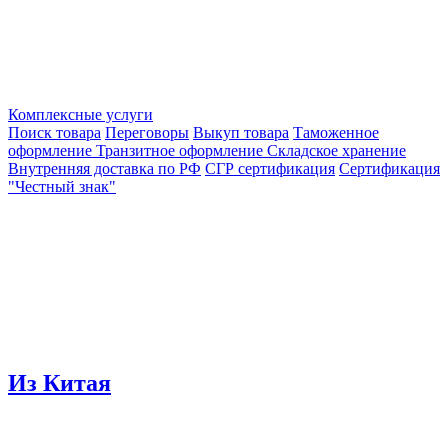
Комплексные услуги
Поиск товара
Переговоры
Выкуп товара
Таможенное
оформление
Транзитное оформление
Складское хранение
Внутренняя доставка по РФ
СГР сертификация
Сертификация
"Честный знак"
Из Китая