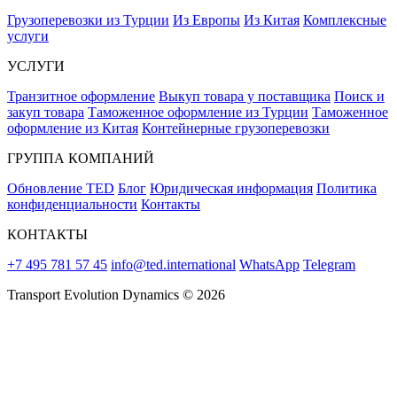
Грузоперевозки из Турции
Из Европы
Из Китая
Комплексные
услуги
УСЛУГИ
Транзитное оформление
Выкуп товара у поставщика
Поиск и
закуп товара
Таможенное оформление из Турции
Таможенное
оформление из Китая
Контейнерные грузоперевозки
ГРУППА КОМПАНИЙ
Обновление TED
Блог
Юридическая информация
Политика
конфиденциальности
Контакты
КОНТАКТЫ
+7 495 781 57 45
info@ted.international
WhatsApp
Telegram
Transport Evolution Dynamics © 2026